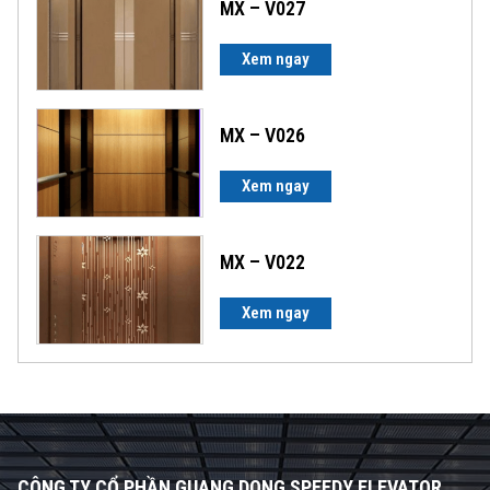
MX – V027
Xem ngay
MX – V026
Xem ngay
MX – V022
Xem ngay
CÔNG TY CỔ PHẦN GUANG DONG SPEEDY ELEVATOR