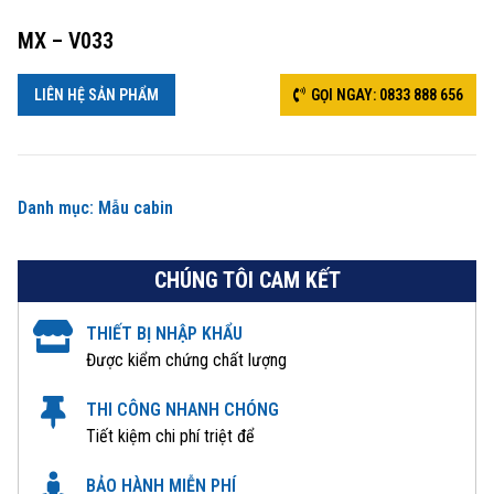
MX – V033
LIÊN HỆ SẢN PHẨM
GỌI NGAY: 0833 888 656
Danh mục:
Mẫu cabin
CHÚNG TÔI CAM KẾT
THIẾT BỊ NHẬP KHẨU
Được kiểm chứng chất lượng
THI CÔNG NHANH CHÓNG
Tiết kiệm chi phí triệt để
BẢO HÀNH MIỄN PHÍ