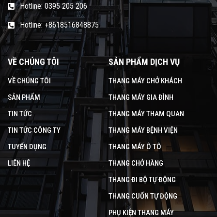
Hotline: 0395 205 206
Hotline: +8618516848875
VỀ CHÚNG TÔI
SẢN PHẨM DỊCH VỤ
VỀ CHÚNG TÔI
THANG MÁY CHỞ KHÁCH
SẢN PHẨM
THANG MÁY GIA ĐÌNH
TIN TỨC
THANG MÁY THAM QUAN
TIN TỨC CÔNG TY
THANG MÁY BỆNH VIỆN
TUYỂN DỤNG
THANG MÁY Ô TÔ
LIÊN HỆ
THANG CHỞ HÀNG
THANG ĐI BỘ TỰ ĐỘNG
THANG CUỐN TỰ ĐỘNG
PHỤ KIỆN THANG MÁY