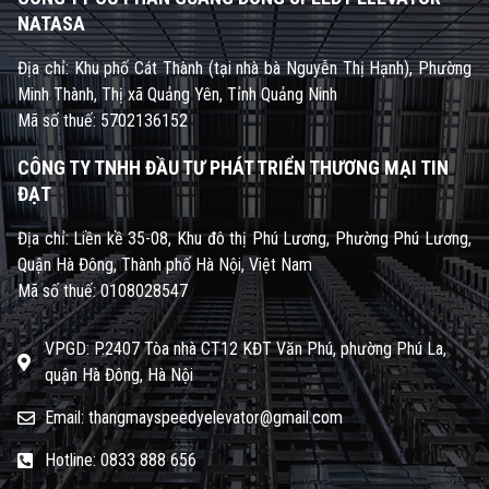
NATASA
Địa chỉ: Khu phố Cát Thành (tại nhà bà Nguyễn Thị Hạnh), Phường
Minh Thành, Thị xã Quảng Yên, Tỉnh Quảng Ninh
Mã số thuế: 5702136152
CÔNG TY TNHH ĐẦU TƯ PHÁT TRIỂN THƯƠNG MẠI TIN
ĐẠT
Địa chỉ: Liền kề 35-08, Khu đô thị Phú Lương, Phường Phú Lương,
Quận Hà Đông, Thành phố Hà Nội, Việt Nam
Mã số thuế: 0108028547
VPGD: P.2407 Tòa nhà CT12 KĐT Văn Phú, phường Phú La,
quận Hà Đông, Hà Nội
Email: thangmayspeedyelevator@gmail.com
Hotline: 0833 888 656