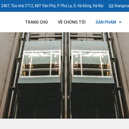
 2407, Tòa nhà CT12, KĐT Văn Phú, P. Phú La, Q. Hà Đông, Hà Nội
thangma
TRANG CHỦ
VỀ CHÚNG TÔI
SẢN PHẨM