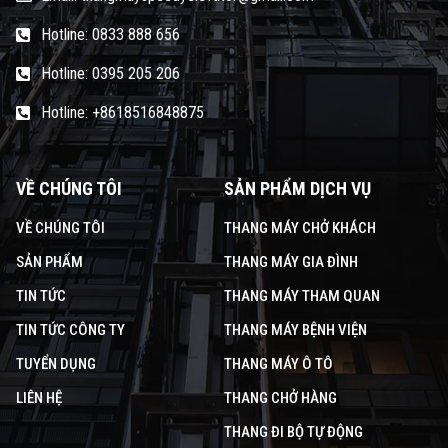
Hotline: 0833 888 656
Hotline: 0395 205 206
Hotline: +8618516848875
VỀ CHÚNG TÔI
SẢN PHẨM DỊCH VỤ
VỀ CHÚNG TÔI
THANG MÁY CHỞ KHÁCH
SẢN PHẨM
THANG MÁY GIA ĐÌNH
TIN TỨC
THANG MÁY THAM QUAN
TIN TỨC CÔNG TY
THANG MÁY BỆNH VIỆN
TUYỂN DỤNG
THANG MÁY Ô TÔ
LIÊN HỆ
THANG CHỞ HÀNG
THANG ĐI BỘ TỰ ĐỘNG