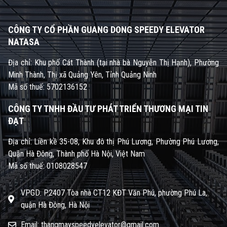
CÔNG TY CỔ PHẦN GUANG DONG SPEEDY ELEVATOR
NATASA
Địa chỉ: Khu phố Cát Thành (tại nhà bà Nguyễn Thị Hạnh), Phường
Minh Thành, Thị xã Quảng Yên, Tỉnh Quảng Ninh
Mã số thuế: 5702136152
CÔNG TY TNHH ĐẦU TƯ PHÁT TRIỂN THƯƠNG MẠI TIN
ĐẠT
Địa chỉ: Liền kề 35-08, Khu đô thị Phú Lương, Phường Phú Lương,
Quận Hà Đông, Thành phố Hà Nội, Việt Nam
Mã số thuế: 0108028547
VPGD: P.2407 Tòa nhà CT12 KĐT Văn Phú, phường Phú La,
quận Hà Đông, Hà Nội
Email: thangmayspeedyelevator@gmail.com