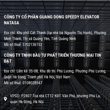
CÔNG TY CỔ PHẦN GUANG DONG SPEEDY ELEVATOR
NATASA
Địa chỉ: Khu phố Cát Thành (tại nhà bà Nguyễn Thị Hạnh), Phường
Minh Thành, Thị xã Quảng Yên, Tỉnh Quảng Ninh
Mã số thuế: 5702136152
CÔNG TY TNHH ĐẦU TƯ PHÁT TRIỂN THƯƠNG MẠI TIN
ĐẠT
Địa chỉ: Liền kề 35-08, Khu đô thị Phú Lương, Phường Phú Lương,
Quận Hà Đông, Thành phố Hà Nội, Việt Nam
Mã số thuế: 0108028547
VPGD: P.2407 Tòa nhà CT12 KĐT Văn Phú, phường Phú La,
quận Hà Đông, Hà Nội