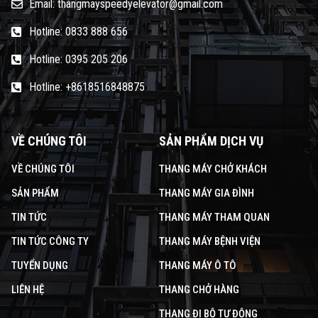
Email: thangmayspeedyelevator@gmail.com
Hotline: 0833 888 656
Hotline: 0395 205 206
Hotline: +8618516848875
VỀ CHÚNG TÔI
SẢN PHẨM DỊCH VỤ
VỀ CHÚNG TÔI
THANG MÁY CHỞ KHÁCH
SẢN PHẨM
THANG MÁY GIA ĐÌNH
TIN TỨC
THANG MÁY THAM QUAN
TIN TỨC CÔNG TY
THANG MÁY BỆNH VIỆN
TUYỂN DỤNG
THANG MÁY Ô TÔ
LIÊN HỆ
THANG CHỞ HÀNG
THANG ĐI BỘ TỰ ĐỘNG