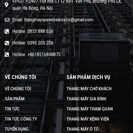
VPGD: P.2407 Tòa nhà CT12 KĐT Văn Phú, phường Phú La,
quận Hà Đông, Hà Nội
Email: thangmayspeedyelevator@gmail.com
Hotline: 0833 888 656
Hotline: 0395 205 206
Hotline: +8618516848875
VỀ CHÚNG TÔI
SẢN PHẨM DỊCH VỤ
VỀ CHÚNG TÔI
THANG MÁY CHỞ KHÁCH
SẢN PHẨM
THANG MÁY GIA ĐÌNH
TIN TỨC
THANG MÁY THAM QUAN
TIN TỨC CÔNG TY
THANG MÁY BỆNH VIỆN
TUYỂN DỤNG
THANG MÁY Ô TÔ