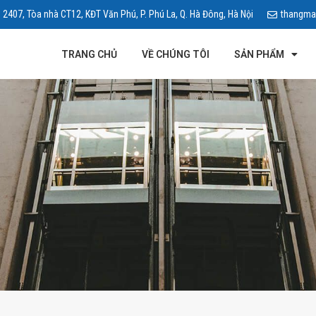
 2407, Tòa nhà CT12, KĐT Văn Phú, P. Phú La, Q. Hà Đông, Hà Nội
thangma
TRANG CHỦ
VỀ CHÚNG TÔI
SẢN PHẨM