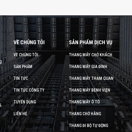
VỀ CHÚNG TÔI
SẢN PHẨM DỊCH VỤ
VỀ CHÚNG TÔI
THANG MÁY CHỞ KHÁCH
g
SẢN PHẨM
THANG MÁY GIA ĐÌNH
TIN TỨC
THANG MÁY THAM QUAN
TIN TỨC CÔNG TY
THANG MÁY BỆNH VIỆN
TUYỂN DỤNG
THANG MÁY Ô TÔ
,
LIÊN HỆ
THANG CHỞ HÀNG
THANG ĐI BỘ TỰ ĐỘNG