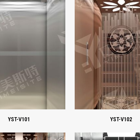
YST-V101
YST-V102
Xem ngay
Xem ngay
YST-V101
YST-V102