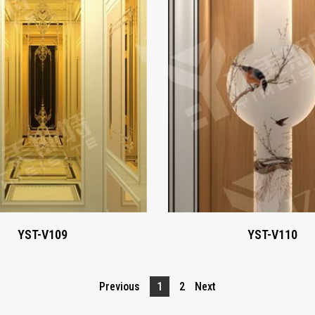
YST-V109
YST-V110
Xem ngay
Xem ngay
YST-V109
YST-V110
Previous
1
2
Next