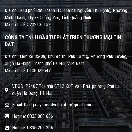
Địa chỉ: Khu phố Cát Thành (tại nhà bà Nguyễn Thị Hạnh), Phường
Minh Thành, Thị xã Quảng Yên, Tỉnh Quảng Ninh
Mã số thuế: 5702136152
CÔNG TY TNHH ĐẦU TƯ PHÁT TRIỂN THƯƠNG MẠI TIN
ĐẠT
Địa chỉ: Liền kề 35-08, Khu đô thị Phú Lương, Phường Phú Lương,
Quận Hà Đông, Thành phố Hà Nội, Việt Nam
Mã số thuế: 0108028547
VPGD: P.2407 Tòa nhà CT12 KĐT Văn Phú, phường Phú La,
quận Hà Đông, Hà Nội
Email: thangmayspeedyelevator@gmail.com
Hotline: 0833 888 656
Hotline: 0395 205 206