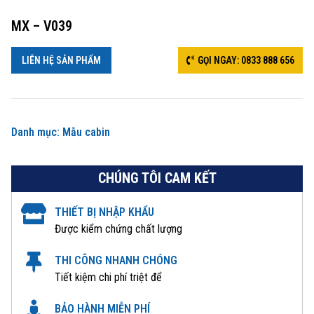
MX – V039
LIÊN HỆ SẢN PHẨM
GỌI NGAY: 0833 888 656
Danh mục:
Mẫu cabin
CHÚNG TÔI CAM KẾT
THIẾT BỊ NHẬP KHẨU
Được kiểm chứng chất lượng
THI CÔNG NHANH CHÓNG
Tiết kiệm chi phí triệt để
BẢO HÀNH MIỄN PHÍ