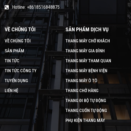
Hotline: +8618516848875
VỀ CHÚNG TÔI
SẢN PHẨM DỊCH VỤ
VỀ CHÚNG TÔI
THANG MÁY CHỞ KHÁCH
SẢN PHẨM
THANG MÁY GIA ĐÌNH
TIN TỨC
THANG MÁY THAM QUAN
TIN TỨC CÔNG TY
THANG MÁY BỆNH VIỆN
TUYỂN DỤNG
THANG MÁY Ô TÔ
LIÊN HỆ
THANG CHỞ HÀNG
THANG ĐI BỘ TỰ ĐỘNG
THANG CUỐN TỰ ĐỘNG
PHỤ KIỆN THANG MÁY