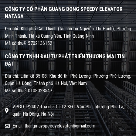
CÔNG TY CỔ PHẦN GUANG DONG SPEEDY ELEVATOR
NATASA
Địa chỉ: Khu phố Cát Thành (tại nhà bà Nguyễn Thị Hạnh), Phường
Minh Thành, Thị xã Quảng Yên, Tỉnh Quảng Ninh
Mã số thuế: 5702136152
CÔNG TY TNHH ĐẦU TƯ PHÁT TRIỂN THƯƠNG MẠI TIN
ĐẠT
Địa chỉ: Liền kề 35-08, Khu đô thị Phú Lương, Phường Phú Lương,
Quận Hà Đông, Thành phố Hà Nội, Việt Nam
Mã số thuế: 0108028547
VPGD: P.2407 Tòa nhà CT12 KĐT Văn Phú, phường Phú La,
quận Hà Đông, Hà Nội
Email: thangmayspeedyelevator@gmail.com