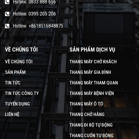
Hotline: 0833 888 656
Hotline: 0395 205 206
Hotline: +8618516848875
VỀ CHÚNG TÔI
SẢN PHẨM DỊCH VỤ
VỀ CHÚNG TÔI
THANG MÁY CHỞ KHÁCH
SẢN PHẨM
THANG MÁY GIA ĐÌNH
TIN TỨC
THANG MÁY THAM QUAN
TIN TỨC CÔNG TY
THANG MÁY BỆNH VIỆN
TUYỂN DỤNG
THANG MÁY Ô TÔ
LIÊN HỆ
THANG CHỞ HÀNG
THANG ĐI BỘ TỰ ĐỘNG
THANG CUỐN TỰ ĐỘNG