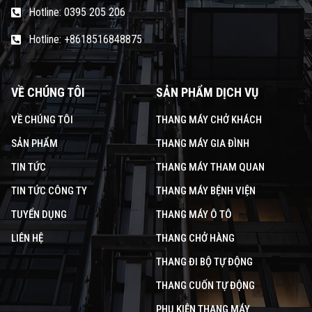
Hotline: 0395 205 206
Hotline: +8618516848875
VỀ CHÚNG TÔI
SẢN PHẨM DỊCH VỤ
VỀ CHÚNG TÔI
THANG MÁY CHỞ KHÁCH
SẢN PHẨM
THANG MÁY GIA ĐÌNH
TIN TỨC
THANG MÁY THAM QUAN
TIN TỨC CÔNG TY
THANG MÁY BỆNH VIỆN
TUYỂN DỤNG
THANG MÁY Ô TÔ
LIÊN HỆ
THANG CHỞ HÀNG
THANG ĐI BỘ TỰ ĐỘNG
THANG CUỐN TỰ ĐỘNG
PHỤ KIỆN THANG MÁY