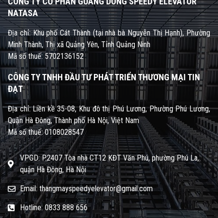
CÔNG TY CỔ PHẦN GUANG DONG SPEEDY ELEVATOR
NATASA
Địa chỉ: Khu phố Cát Thành (tại nhà bà Nguyễn Thị Hạnh), Phường
Minh Thành, Thị xã Quảng Yên, Tỉnh Quảng Ninh
Mã số thuế: 5702136152
CÔNG TY TNHH ĐẦU TƯ PHÁT TRIỂN THƯƠNG MẠI TIN
ĐẠT
Địa chỉ: Liền kề 35-08, Khu đô thị Phú Lương, Phường Phú Lương,
Quận Hà Đông, Thành phố Hà Nội, Việt Nam
Mã số thuế: 0108028547
VPGD: P.2407 Tòa nhà CT12 KĐT Văn Phú, phường Phú La,
quận Hà Đông, Hà Nội
Email: thangmayspeedyelevator@gmail.com
Hotline: 0833 888 656