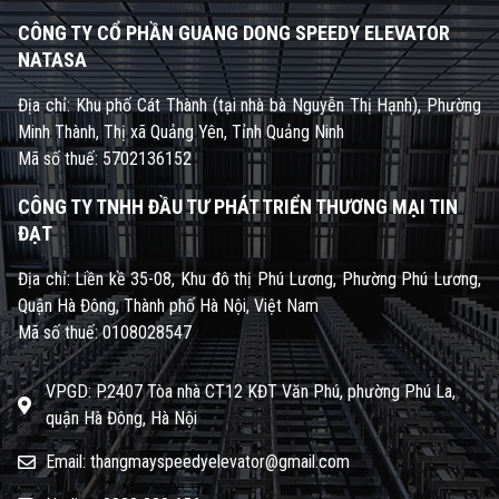
CÔNG TY CỔ PHẦN GUANG DONG SPEEDY ELEVATOR
NATASA
Địa chỉ: Khu phố Cát Thành (tại nhà bà Nguyễn Thị Hạnh), Phường
Minh Thành, Thị xã Quảng Yên, Tỉnh Quảng Ninh
Mã số thuế: 5702136152
CÔNG TY TNHH ĐẦU TƯ PHÁT TRIỂN THƯƠNG MẠI TIN
ĐẠT
Địa chỉ: Liền kề 35-08, Khu đô thị Phú Lương, Phường Phú Lương,
Quận Hà Đông, Thành phố Hà Nội, Việt Nam
Mã số thuế: 0108028547
VPGD: P.2407 Tòa nhà CT12 KĐT Văn Phú, phường Phú La,
quận Hà Đông, Hà Nội
Email: thangmayspeedyelevator@gmail.com