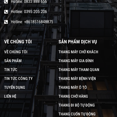
Hotline: 0833 888 656
Hotline: 0395 205 206
Hotline: +8618516848875
VỀ CHÚNG TÔI
SẢN PHẨM DỊCH VỤ
VỀ CHÚNG TÔI
THANG MÁY CHỞ KHÁCH
SẢN PHẨM
THANG MÁY GIA ĐÌNH
TIN TỨC
THANG MÁY THAM QUAN
TIN TỨC CÔNG TY
THANG MÁY BỆNH VIỆN
TUYỂN DỤNG
THANG MÁY Ô TÔ
LIÊN HỆ
THANG CHỞ HÀNG
THANG ĐI BỘ TỰ ĐỘNG
THANG CUỐN TỰ ĐỘNG