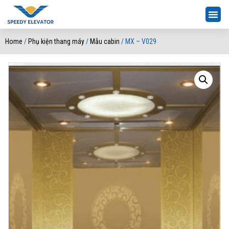
Home
/
Phụ kiện thang máy
/
Mẫu cabin
/ MX – V029