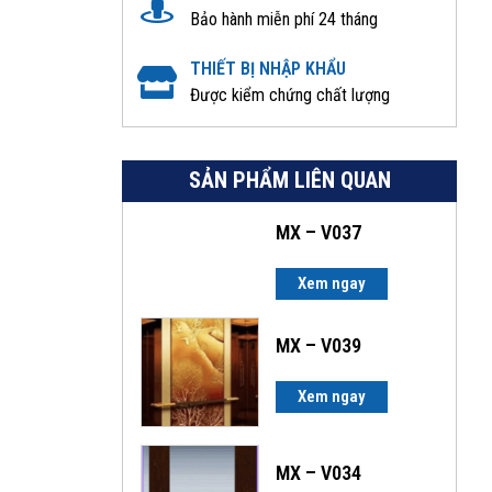
Bảo hành miễn phí 24 tháng
THIẾT BỊ NHẬP KHẨU
Được kiểm chứng chất lượng
SẢN PHẨM LIÊN QUAN
MX – V037
Xem ngay
MX – V039
Xem ngay
MX – V034