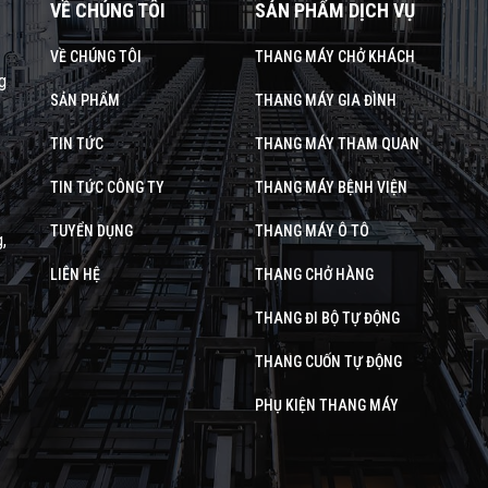
VỀ CHÚNG TÔI
SẢN PHẨM DỊCH VỤ
VỀ CHÚNG TÔI
THANG MÁY CHỞ KHÁCH
g
SẢN PHẨM
THANG MÁY GIA ĐÌNH
TIN TỨC
THANG MÁY THAM QUAN
TIN TỨC CÔNG TY
THANG MÁY BỆNH VIỆN
TUYỂN DỤNG
THANG MÁY Ô TÔ
,
LIÊN HỆ
THANG CHỞ HÀNG
THANG ĐI BỘ TỰ ĐỘNG
THANG CUỐN TỰ ĐỘNG
PHỤ KIỆN THANG MÁY