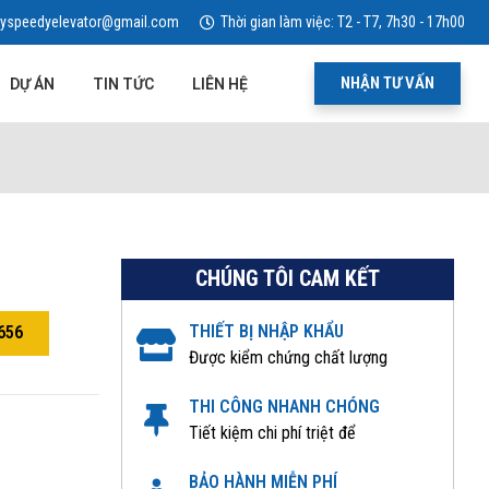
yspeedyelevator@gmail.com
Thời gian làm việc: T2 - T7, 7h30 - 17h00
NHẬN TƯ VẤN
DỰ ÁN
TIN TỨC
LIÊN HỆ
CHÚNG TÔI CAM KẾT
THIẾT BỊ NHẬP KHẨU
656
Được kiểm chứng chất lượng
THI CÔNG NHANH CHÓNG
Tiết kiệm chi phí triệt để
BẢO HÀNH MIỄN PHÍ