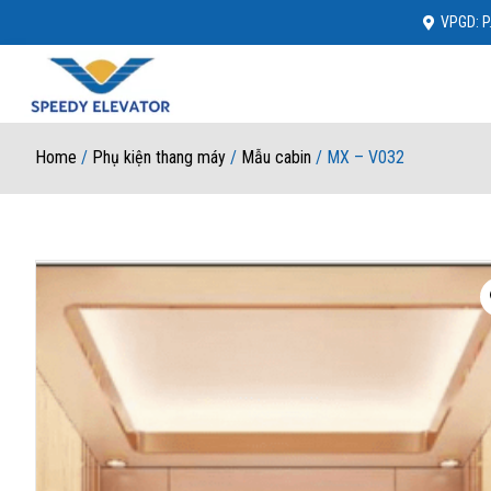
VPGD: P.
Home
/
Phụ kiện thang máy
/
Mẫu cabin
/ MX – V032