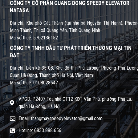
CÔNG TY CỔ PHẦN GUANG DONG SPEEDY ELEVATOR
NATASA
Địa chỉ: Khu phố Cát Thành (tại nhà bà Nguyễn Thị Hạnh), Phườn
Minh Thành, Thị xã Quảng Yên, Tỉnh Quảng Ninh
Mã số thuế: 5702136152
CÔNG TY TNHH ĐẦU TƯ PHÁT TRIỂN THƯƠNG MẠI TIN
ĐẠT
Địa chỉ: Liền kề 35-08, Khu đô thị Phú Lương, Phường Phú Lương
Quận Hà Đông, Thành phố Hà Nội, Việt Nam
Mã số thuế: 0108028547
VPGD: P.2407 Tòa nhà CT12 KĐT Văn Phú, phường Phú La,
quận Hà Đông, Hà Nội
Email: thangmayspeedyelevator@gmail.com
Hotline: 0833 888 656