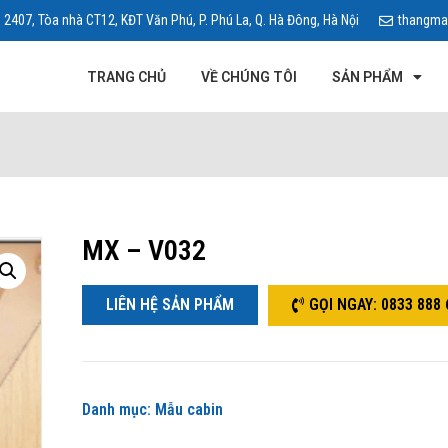
 2407, Tòa nhà CT12, KĐT Văn Phú, P. Phú La, Q. Hà Đông, Hà Nội
thangma
TRANG CHỦ
VỀ CHÚNG TÔI
SẢN PHẨM
MX – V032
LIÊN HỆ SẢN PHẨM
GỌI NGAY: 0833 888 
Danh mục:
Mẫu cabin