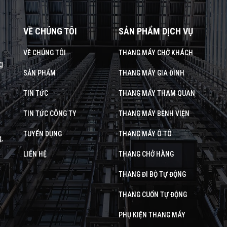
VỀ CHÚNG TÔI
SẢN PHẨM DỊCH VỤ
VỀ CHÚNG TÔI
THANG MÁY CHỞ KHÁCH
g
SẢN PHẨM
THANG MÁY GIA ĐÌNH
TIN TỨC
THANG MÁY THAM QUAN
TIN TỨC CÔNG TY
THANG MÁY BỆNH VIỆN
TUYỂN DỤNG
THANG MÁY Ô TÔ
,
LIÊN HỆ
THANG CHỞ HÀNG
THANG ĐI BỘ TỰ ĐỘNG
THANG CUỐN TỰ ĐỘNG
PHỤ KIỆN THANG MÁY