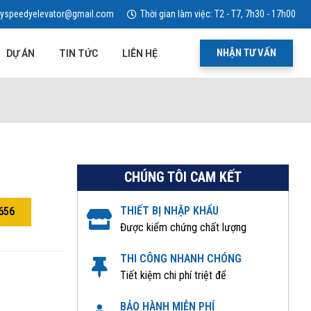
yspeedyelevator@gmail.com
Thời gian làm việc: T2 - T7, 7h30 - 17h00
NHẬN TƯ VẤN
DỰ ÁN
TIN TỨC
LIÊN HỆ
CHÚNG TÔI CAM KẾT
THIẾT BỊ NHẬP KHẨU
656
Được kiểm chứng chất lượng
THI CÔNG NHANH CHÓNG
Tiết kiệm chi phí triệt để
BẢO HÀNH MIỄN PHÍ