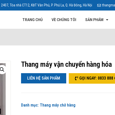
 2407, Tòa nhà CT12, KĐT Văn Phú, P. Phú La, Q. Hà Đông, Hà Nội
thangma
TRANG CHỦ
VỀ CHÚNG TÔI
SẢN PHẨM
Thang máy vận chuyển hàng hóa
LIÊN HỆ SẢN PHẨM
GỌI NGAY: 0833 888 
Danh mục:
Thang máy chở hàng