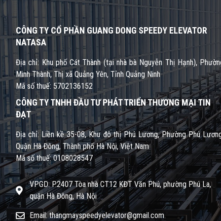
CÔNG TY CỔ PHẦN GUANG DONG SPEEDY ELEVATOR
NATASA
Địa chỉ: Khu phố Cát Thành (tại nhà bà Nguyễn Thị Hạnh), Phườn
Minh Thành, Thị xã Quảng Yên, Tỉnh Quảng Ninh
Mã số thuế: 5702136152
CÔNG TY TNHH ĐẦU TƯ PHÁT TRIỂN THƯƠNG MẠI TIN
ĐẠT
Địa chỉ: Liền kề 35-08, Khu đô thị Phú Lương, Phường Phú Lương
Quận Hà Đông, Thành phố Hà Nội, Việt Nam
Mã số thuế: 0108028547
VPGD: P.2407 Tòa nhà CT12 KĐT Văn Phú, phường Phú La,
quận Hà Đông, Hà Nội
Email: thangmayspeedyelevator@gmail.com