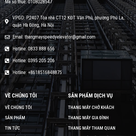
Mã số thuế: 0108028547
VPGD: P.2407 Tòa nhà CT12 KĐT Văn Phú, phường Phú La,
quận Hà Đông, Hà Nội
Email: thangmayspeedyelevator@gmail.com
Hotline: 0833 888 656
Hotline: 0395 205 206
Hotline: +8618516848875
VỀ CHÚNG TÔI
SẢN PHẨM DỊCH VỤ
VỀ CHÚNG TÔI
THANG MÁY CHỞ KHÁCH
SẢN PHẨM
THANG MÁY GIA ĐÌNH
TIN TỨC
THANG MÁY THAM QUAN