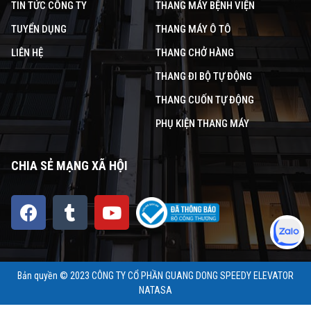
TIN TỨC CÔNG TY
THANG MÁY BỆNH VIỆN
TUYỂN DỤNG
THANG MÁY Ô TÔ
LIÊN HỆ
THANG CHỞ HÀNG
THANG ĐI BỘ TỰ ĐỘNG
THANG CUỐN TỰ ĐỘNG
PHỤ KIỆN THANG MÁY
CHIA SẺ MẠNG XÃ HỘI
Bản quyền © 2023 CÔNG TY CỔ PHẦN GUANG DONG SPEEDY ELEVATOR
NATASA