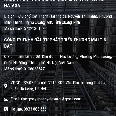
NATASA
Địa chỉ: Khu phố Cát Thành (tại nhà bà Nguyễn Thị Hạnh), Phường
Minh Thành, Thị xã Quảng Yên, Tỉnh Quảng Ninh
Mã số thuế: 5702136152
CÔNG TY TNHH ĐẦU TƯ PHÁT TRIỂN THƯƠNG MẠI TIN
ĐẠT
Địa chỉ: Liền kề 35-08, Khu đô thị Phú Lương, Phường Phú Lương,
Quận Hà Đông, Thành phố Hà Nội, Việt Nam
Mã số thuế: 0108028547
VPGD: P.2407 Tòa nhà CT12 KĐT Văn Phú, phường Phú La,
quận Hà Đông, Hà Nội
Email: thangmayspeedyelevator@gmail.com
Hotline: 0833 888 656