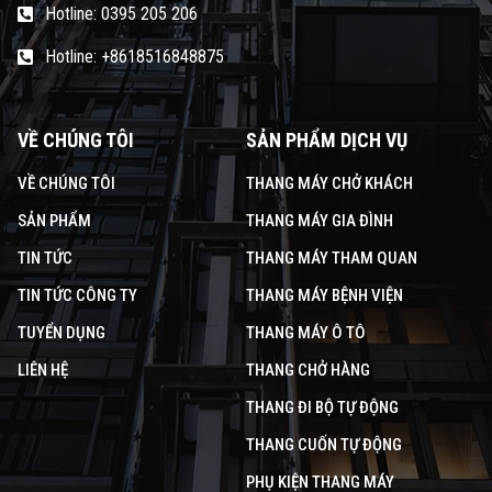
Hotline: 0395 205 206
Hotline: +8618516848875
VỀ CHÚNG TÔI
SẢN PHẨM DỊCH VỤ
VỀ CHÚNG TÔI
THANG MÁY CHỞ KHÁCH
SẢN PHẨM
THANG MÁY GIA ĐÌNH
TIN TỨC
THANG MÁY THAM QUAN
TIN TỨC CÔNG TY
THANG MÁY BỆNH VIỆN
TUYỂN DỤNG
THANG MÁY Ô TÔ
LIÊN HỆ
THANG CHỞ HÀNG
THANG ĐI BỘ TỰ ĐỘNG
THANG CUỐN TỰ ĐỘNG
PHỤ KIỆN THANG MÁY